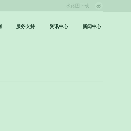
水路图下载
Weibo
page
opens
例
服务支持
资讯中心
新闻中心
Search:
in
new
window