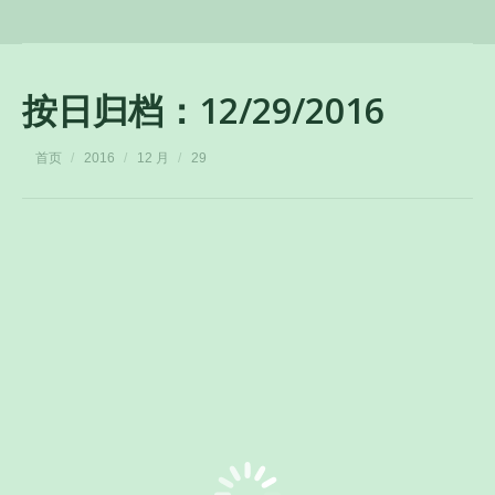
按日归档：
12/29/2016
您在这里：
首页
2016
12 月
29
消费者对于德国水管了解多少，都有什么评
价？
新闻
Aquatherm 阔盛
12/29/2016
现在很多消费者在家庭装修的时候经常会遇到的问题
就是水管的选择，很多消费者都知道要选择德国水
管，但是有些消费者对…