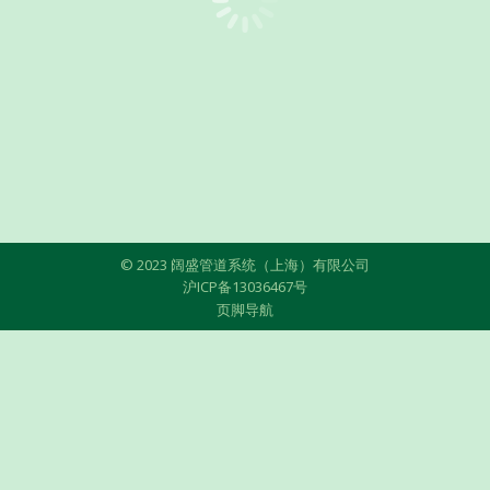
消费者应该如何选择进口地暖，到底什么品
牌比较好？
新闻
Aquatherm 阔盛
12/29/2016
寒冷的冬季已经悄悄的到来，很多家庭的取暖设施都
已经处在运行状态，特别是北方的家庭地暖是必不可
少的，基本上北方家…
© 2023 阔盛管道系统（上海）有限公司
沪ICP备13036467号
页脚导航