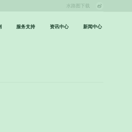
水路图下载
Weibo
page
opens
例
服务支持
资讯中心
新闻中心
Search:
in
new
window