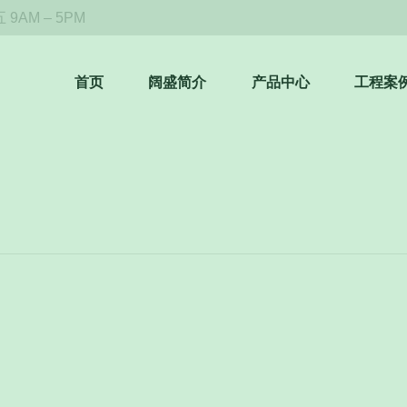
9AM – 5PM
首页
阔盛简介
产品中心
工程案
展团
上周末从上海启程，开启为期10天的德国意大利之旅。。此次…