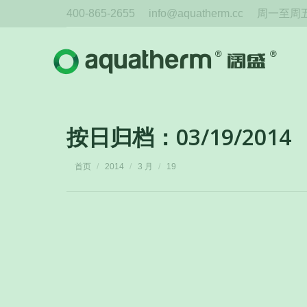
400-865-2655
info@aquatherm.cc
周一至周五 
按日归档：
03/19/2014
您在这里：
首页
2014
3 月
19
2014年阔盛德国工厂考察&米兰MCE观
新闻
阔盛
03/19/2014
2014年阔盛德国工厂考察&米兰MCE观展团于