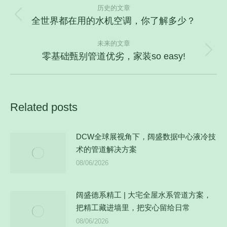
历史的文章
章
全世界都在用的水机空调，你了解多少？
历
导
史
航
未来的文章
的
零基础甄别管道优劣，家装so easy!
未
文
来
章：
的
文
Related posts
章：
DCW全球展视角下，阔盛数据中心液冷技
术的管道解决方案
08/06/2026
阔盛德系精工 | 大宅全屋水系管道方案，
把精工藏进墙里，把安心留给日常
08/06/2026