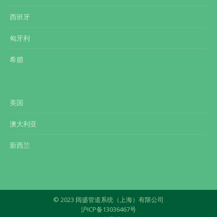
西班牙
匈牙利
希腊
美国
澳大利亚
新西兰
© 2023 阔盛管道系统（上海）有限公司
沪ICP备13036467号