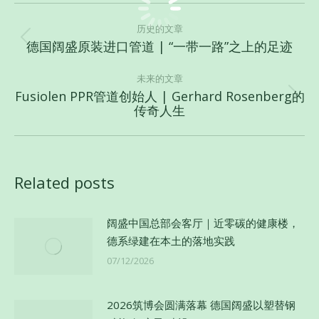
文
章
历史的文章
德国阔盛原装进口管道 | “一带一路”之上的足迹
历
导
史
航
未来的文章
的
Fusiolen PPR管道创始人 | Gerhard Rosenberg的
文
未
传奇人生
章：
来
的
文
章：
Related posts
阔盛中国总部会客厅｜近零碳的健康楼，
德系绿建在本土的落地实践
07/12/2026
2026筑博会圆满落幕 德国阔盛以塑替钢