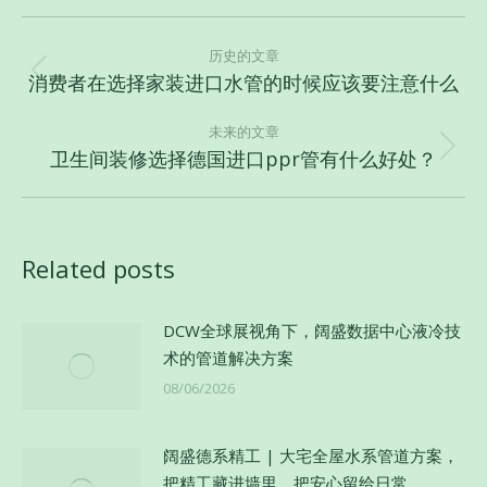
文
章
历史的文章
消费者在选择家装进口水管的时候应该要注意什么
历
导
史
航
未来的文章
的
卫生间装修选择德国进口ppr管有什么好处？
未
文
来
章：
的
文
Related posts
章：
DCW全球展视角下，阔盛数据中心液冷技
术的管道解决方案
08/06/2026
阔盛德系精工 | 大宅全屋水系管道方案，
把精工藏进墙里，把安心留给日常