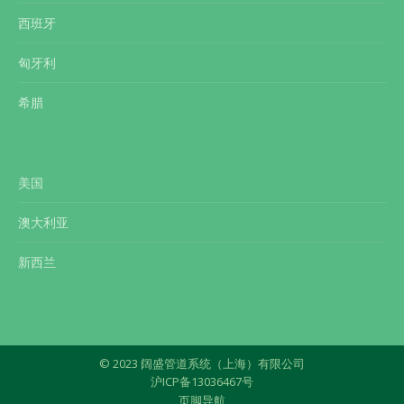
西班牙
匈牙利
希腊
美国
澳大利亚
新西兰
© 2023 阔盛管道系统（上海）有限公司
沪ICP备13036467号
页脚导航