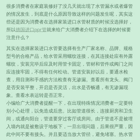
很多消费者在家庭装修好了没几天就出现了水管漏水或者爆管
的情况发生，到底是什么原因导致这样的问题发生呢，其实这
些还是因为消费者在选择家装进口水管材质的时候没选择好，
所以
德国进口ppr管
就来给广大消费者介绍下在选择的时候要
注意什么？
其实在选择家装进口水管要选择有生产厂家名称、品牌、规格
型号的合格产品，给水管采用螺纹连接，在其连接处应有外露
螺纹，安装完毕后应及时用管卡固定，管材和管件或阀门之间
应连接牢固，不得有任何松动。管道安装好以后，要通水检
查，用目测和手感的方法检查有无渗漏。查看所有龙头、阀门
是否安装平整，开启是否灵活，出水是否畅通，有无渗漏现
象。查看水表运转是否正常。
小编给广大消费者提醒一下，在出现特殊情况消费者一定要特
别小心处理，以免造成后患。比如管道很长，连接厨房和卫生
间，或通向阳台，管道要穿过客厅或房间。由于管道不是被埋
入墙内就是被敷设于地板下，一旦出现问题，后果很严重，因
此中间不要有接头。并且要适当放大管径，避免堵塞。热水管