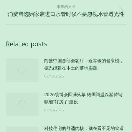
史
航
未来的文章
的
消费者选购家装进口水管时候不要忽视水管透光性
未
文
来
章：
的
文
Related posts
章：
阔盛中国总部会客厅｜近零碳的健康楼，
德系绿建在本土的落地实践
07/12/2026
2026筑博会圆满落幕 德国阔盛以塑替钢
赋能”好房子”建设
07/03/2026
科技住宅的舒适内核，藏在看不见的管道