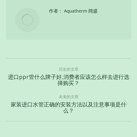
作者：
Aquatherm 阔盛
文
章
历史的文章
进口ppr管什么牌子好,消费者应该怎么样去进行选
导
历
择购买？
史
航
的
未来的文章
文
家装进口水管正确的安装方法以及注意事项是什
未
么？
章：
来
的
文