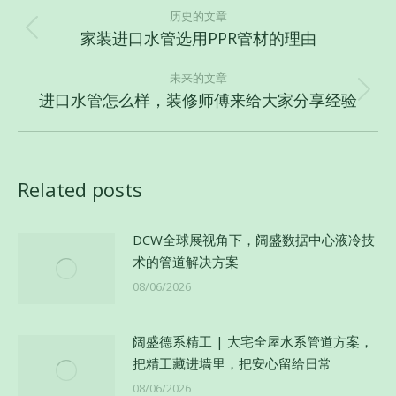
章
历史的文章
家装进口水管选用PPR管材的理由
历
导
史
航
未来的文章
的
进口水管怎么样，装修师傅来给大家分享经验
未
文
来
章：
的
文
Related posts
章：
DCW全球展视角下，阔盛数据中心液冷技
术的管道解决方案
08/06/2026
阔盛德系精工 | 大宅全屋水系管道方案，
把精工藏进墙里，把安心留给日常
08/06/2026