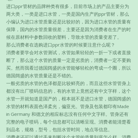
进口ppr管材的品牌种类有很多，目前市场上的产品主要分为
两大类，一类是进口水管，一类是国内生产的ppr管材，那么
小编认为进口水管质量还是比较好的，
因为进口水管的质量有
保障，国内的水管质量很差，主要还是因为消费者在生产的时
候在原材料中参数回收的塑料，导致水管的质量变差了。
那么消费者在选购进口ppr水管的时候要注意什么呢？
消费者要学会对水管测试，水管如果轻轻的一折一下或者直接
断了，那么这个水管的质量一定是劣质的，消费者一定不要购
买。然而我看过德国阔盛的水管能够轻松的弯成一个圈，所以
德国阔盛的水管质量还是不错的。
一般劣质的水管的色泽都是比较鲜亮的，而且这些水管管身上
都没有出厂喷码信息的，有的水管上竟然还有中文字样，这个
水管一开就知道是国产的，根本就不是进口水管，德国阔盛的
水管的材料表面色泽柔光，偏亚光。管身及包装都印有Made
in Germany 和德文的相应标志没有任何中文字样。管身还有
完整的电子喷码，每个信息都可以清晰呈现。消费者能清楚看
到品名，规格，型号，包括水管时间，地点等信息。
消费者还可以通过手来判断这个水管的质量到底怎么样，消费