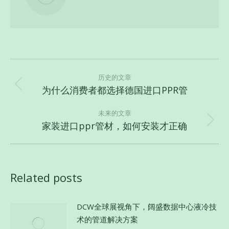
文
章
历史的文章
为什么消费者都选择德国进口PPR管
历
导
史
航
未来的文章
的
家装进口ppr管材，如何安装才正确
未
文
来
章：
的
文
Related posts
章：
DCW全球展视角下，阔盛数据中心液冷技
术的管道解决方案