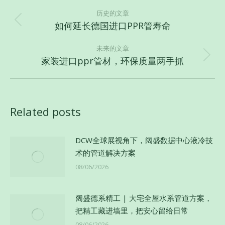
文
章
历史的文章
如何延长德国进口PPR管寿命
历
导
史
航
未来的文章
的
家装进口ppr管材，环保质量两手抓
未
文
来
章：
的
文
Related posts
章：
DCW全球展视角下，阔盛数据中心液冷技
术的管道解决方案
08/06/2026
阔盛德系精工 | 大宅全屋水系管道方案，
把精工藏进墙里，把安心留给日常
08/06/2026