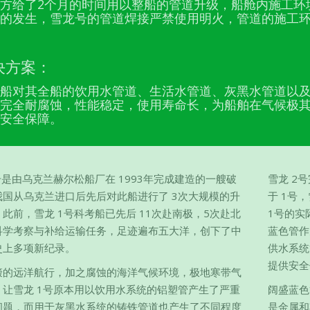
方给了2个月的时间用以整船的管道升级，船舱内施工环
的发生，雪龙号的管道焊接严禁使用明火，管道的施工
决方案：
船对其全船的饮用水管道、生活水管道、灰黑水管道以
完全耐腐蚀，性能稳定，使用寿命长，为船舶在气候极
安全保障。
号是由乌克兰赫尔松船厂在 1993年完成建造的一艘破
雪龙 2
我国从乌克兰进口后先后对此船进行了 3次大规模的升
于 1号
此前，雪龙 1号科考船已先后 11次赴南极，5次赴北
1号的实
科学考察与补给运输任务，足迹遍布五大洋，创下了中
蓝色管作
史上多项新纪录。
供水系统
提供安全
簸的远洋航行，加之腐蚀的海洋气候环境，极地寒带气
，让雪龙 1号原本用以饮用水系统的铝塑管产生了严重
阔盛蓝色
问题，而用于灰黑水系统的铸铁管道也产生了不同程度
是金属和