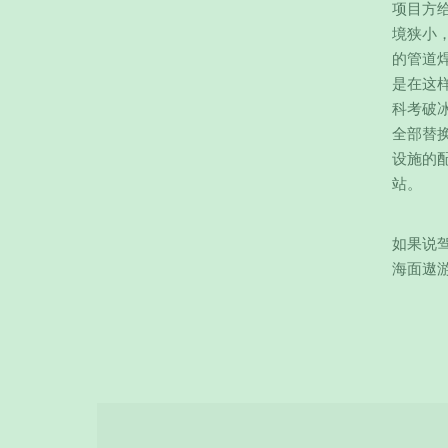
项目方
境狭小
的管道
是在这
科考破
全部替
设施的
站。
如果说
海面遨