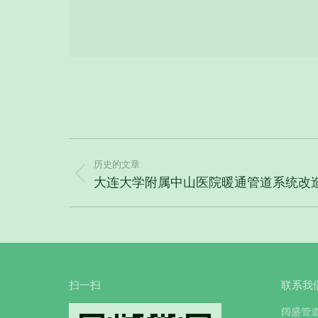
项
目
历史的文章
上
大连大学附属中山医院暖通管道系统改
导
一
航
个
项
目：
扫一扫
联系我
阔盛管