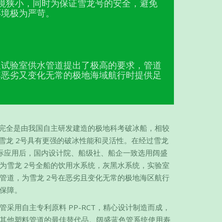
境狭小，同时为保证雪龙号的安全，避免
环境极为严苛。
及试验室供水管道提出了极高的要求，管道
其恶劣又变化无常的极地海域航行时提供足
号完全是由我国自主研发建造的极地科考破冰船，相较
，雪龙 2号具有更强的破冰性能和灵活性。在经过雪龙
际应用后，国内设计院、船级社、船企一致选用阔盛
为雪龙 2号全船的饮用水系统，灰黑水系统，实验室
管道，为雪龙 2号在恶劣且变化无常的极地海区航行
保障。
管采用自主专利原料 PP-RCT，精心设计制造而成，
其他塑料管道的最佳替代品。阔盛蓝色管系统使用寿