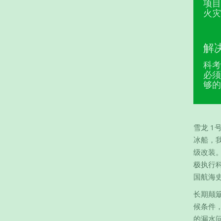
项目
火灾
解
科考
必须
够的
雪龙 1
冰船，
级改装。
极执行
国航海
长期颠
候条件
的漏水