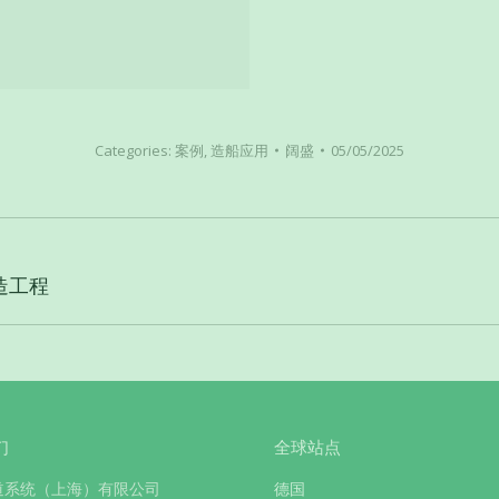
Categories:
案例
,
造船应用
阔盛
05/05/2025
造工程
下
一
个
项
目：
们
全球站点
道系统（上海）有限公司
德国