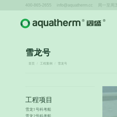
400-865-2655
info@aquatherm.cc
周一至周五 
雪龙号
您在这里：
首页
工程案例
雪龙号
工程项目
雪龙1号科考船
雪龙2号科考船