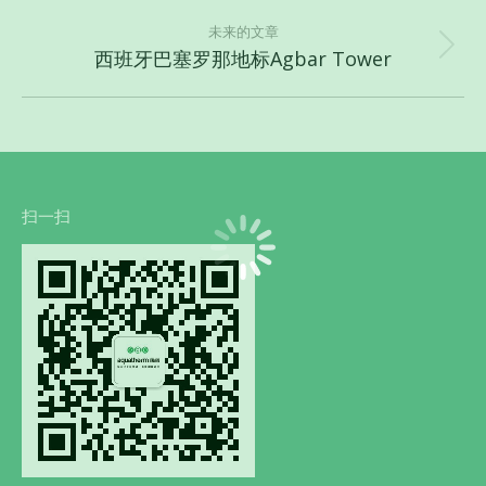
一
航
未来的文章
个
西班牙巴塞罗那地标Agbar Tower
下
项
一
目：
个
项
目：
扫一扫