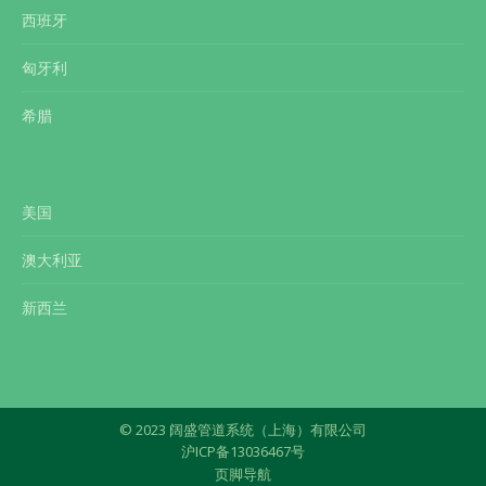
西班牙
匈牙利
希腊
美国
澳大利亚
新西兰
© 2023 阔盛管道系统（上海）有限公司
沪ICP备13036467号
页脚导航