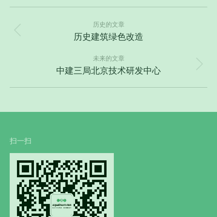
项
目
历史的文章
历史建筑绿色改造
上
导
一
航
未来的文章
个
中建三局北京技术研发中心
下
项
一
目：
个
项
目：
扫一扫