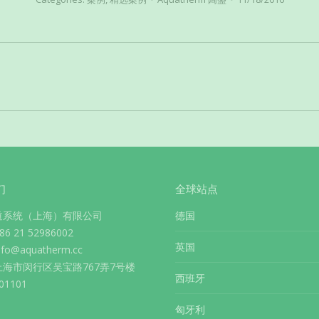
下
一
个
项
目：
们
全球站点
道系统（上海）有限公司
德国
 21 52986002
英国
info@aquatherm.cc
海市闵行区吴宝路767弄7号楼
西班牙
1101
匈牙利