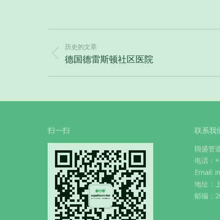
项
目
历史的文章
上
德国德雷斯顿社区医院
导
一
航
个
项
目：
扫一扫
联系我
阔盛管
电话：+86
Email: 
地址：上
邮编：20