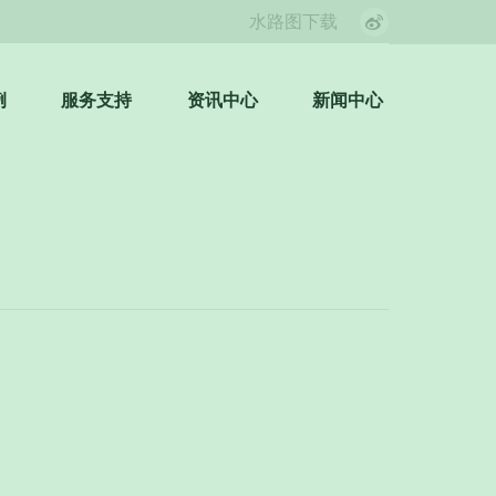
水路图下载
Weibo
page
opens
例
服务支持
资讯中心
新闻中心
Search:
in
new
window