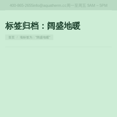
400-865-2655
info@aquatherm.cc
周一至周五 9AM – 5PM
标签归档：
阔盛地暖
您在这里：
首页
项标签为："阔盛地暖"