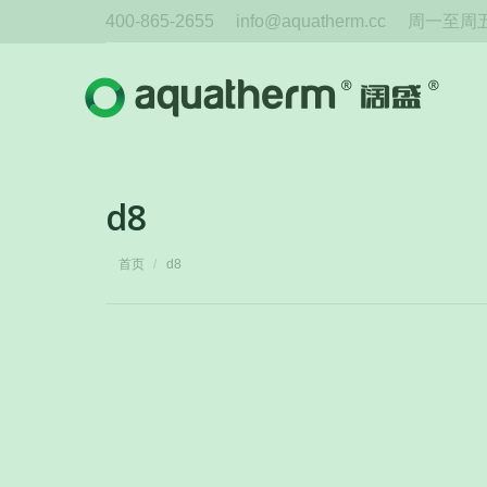
400-865-2655
info@aquatherm.cc
周一至周五 
d8
您在这里：
首页
d8