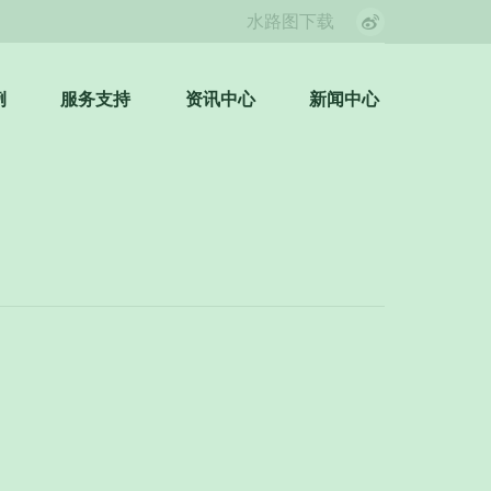
水路图下载
Weibo
page
opens
例
服务支持
资讯中心
新闻中心
Search:
in
new
window