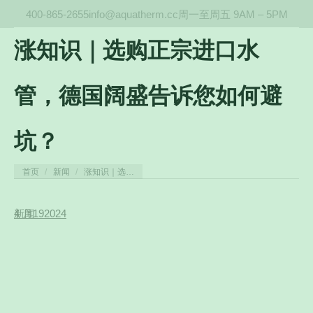
400-865-2655
info@aquatherm.cc
周一至周五 9AM – 5PM
涨知识｜选购正宗进口水
管，德国阔盛告诉您如何避
坑？
您在这里：
首页
新闻
涨知识｜选…
4 月
新闻
19
2024