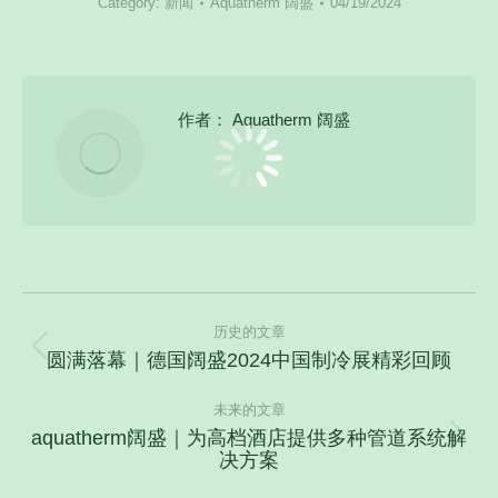
Category:
新闻
Aquatherm 阔盛
04/19/2024
作者：
Aquatherm 阔盛
文
历史的文章
章
圆满落幕｜德国阔盛2024中国制冷展精彩回顾
历
导
史
航
未来的文章
的
aquatherm阔盛｜为高档酒店提供多种管道系统解
文
未
决方案
章：
来