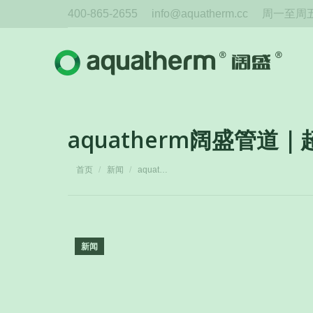
400-865-2655
info@aquatherm.cc
周一至周五 
aquatherm阔盛管
您在这里：
首页
新闻
aquat…
新闻