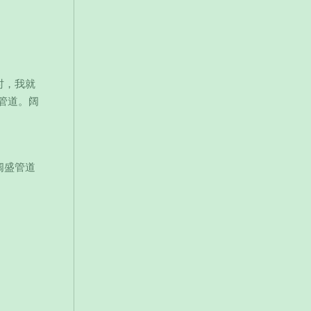
盛时，我就
管道。阔
阔盛管道