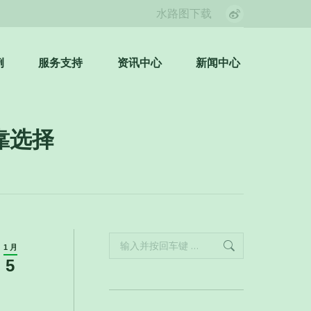
水路图下载
Weibo
page
opens
例
服务支持
资讯中心
新闻中心
Search:
in
new
window
靠选择
Search:
1 月
5