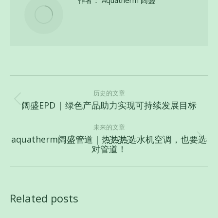
文
章
历史的文章
阔盛EPD | 绿色产品助力实现可持续发展目标
历
导
史
航
未来的文章
的
aquatherm阔盛管道｜热҈热҈热҈选水机空调，也要选
文
未
对管道！
章：
来
的
文
章：
Related posts