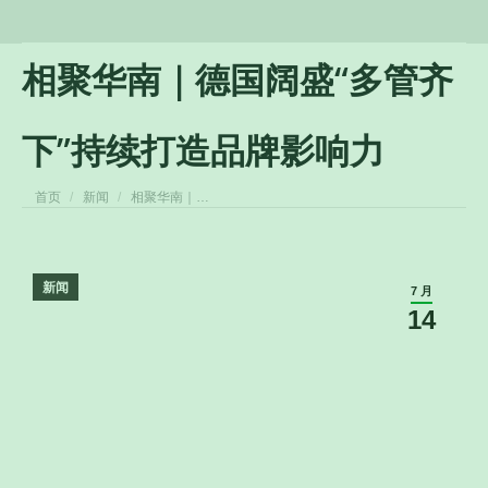
相聚华南｜德国阔盛“多管齐
下”持续打造品牌影响力
您在这里：
首页
新闻
相聚华南｜…
新闻
7 月
14