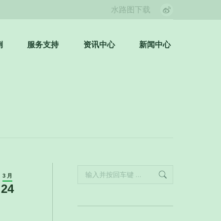
水路图下载
Weibo
page
opens
例
服务支持
资讯中心
新闻中心
Search:
in
new
window
Search:
3 月
24