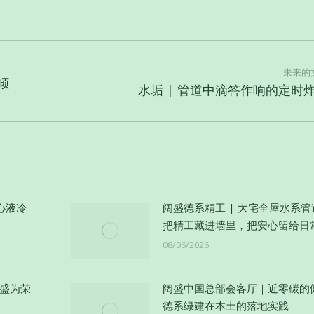
未来的
、倾
未
水垢 | 管道中滴答作响的定时
来
的
文
章：
心液冷
阔盛德系精工 | 大宅全屋水系
把精工藏进墙里，把安心留给日
08/06/2026
阔盛为荣
阔盛中国总部会客厅｜近零碳的
德系绿建在本土的落地实践