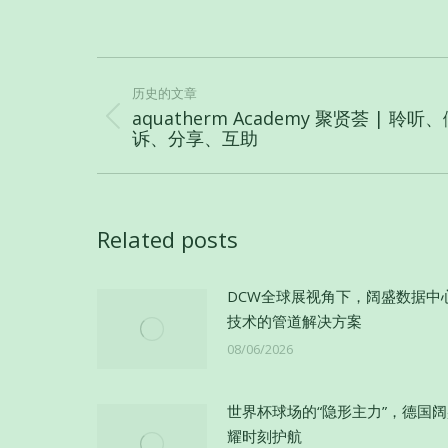
文
章
历史的文章
aquatherm Academy 聚贤荟 | 聆听
导
历
诉、分享、互助
史
航
的
文
章：
Related posts
DCW全球展视角下，阔盛数据中
技术的管道解决方案
08/06/2026
世界杯球场的“隐形主力”，德国
耀时刻护航