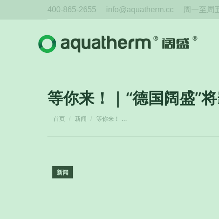
400-865-2655
info@aquatherm.cc
周一至周五 
等你来！ | “德国阔盛”
您在这里：
首页
新闻
等你来！ …
新闻