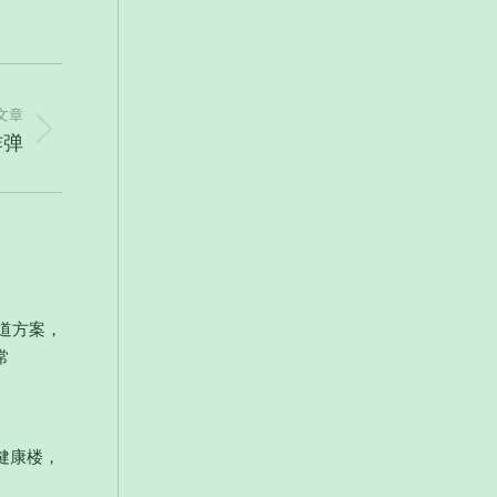
文章
炸弹
管道方案，
常
健康楼，