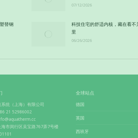
07/12/2026
以塑替钢
科技住宅的舒适内核，藏在看不
里
06/26/2026
们
全球站点
道系统（上海）有限公司
德国
 21 52986002
英国
info@aquatherm.cc
海市闵行区吴宝路767弄7号楼
西班牙
1101