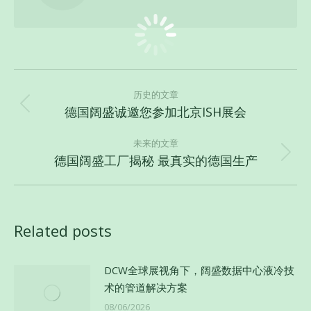
文
章
历史的文章
德国阔盛诚邀您参加北京ISH展会
历
导
史
航
未来的文章
的
德国阔盛工厂揭秘 最真实的德国生产
未
文
来
章：
的
文
Related posts
章：
DCW全球展视角下，阔盛数据中心液冷技
术的管道解决方案
08/06/2026