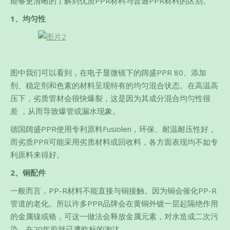
能够更清晰的了解到优质PPR材料与普通PPR材料的区别。
1、均匀性
图中我们可以看到，在电子显微镜下的阔盛PPR 80、添加
剂、稳定剂和色素的材料呈现特有的均匀混合状态。在高温高
压下，劣质管材会很快爆裂，这是因为其成分混合均匀性很
差 ，从而导致爆管或漏水现象。
德国阔盛PPR使用专利原料Fusiolen，环保、耐温耐压性好，
而劣质PPR可能采用劣质材料或回收料，各方面表现均不如专
利原料来得好。
2、铜配件
一般而言，PP-R材料不能直接与铜接触。因为铜会催化PP-R
管道的老化。所以许多PPR品牌会在黄铜外镀一层起隔绝作用
的金属镍或铬，可这一做法会释放金属元素，对水造成二次污
染，在20年前就已遭欧标的淘汰。