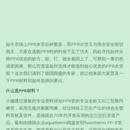
如今市场上PPR水管品种繁多，而PPR水管又与用水安全密切
相关，大家在选购PPR时的时候下足了功夫，四处寻找如何分
辨PPR优劣的妙方。敲、打、烧全都用上了，可辨别一事仍然
感觉困难。那么究竟该如何选择才能选到放心优质的PPR水管
呢？这次我们请到了德国阔盛的专家，就让他来跟大家普及一
下PPR材料和如何选择的要点。
什么是PPR材料？
小编通过搜集的专业资料得知PPR管的专业名称又叫三型聚丙
烯管，采用无规共聚聚丙烯，经过特殊工艺生产出的绿色全塑
料管材及管件。是德国在70年代开发应用的
新型塑料
管道产
品，最初由德国企业aquatherm阔盛发明fusiotherm PP-R管
道系统并生产，管道原料由公司自主研发，已获得全球独家专