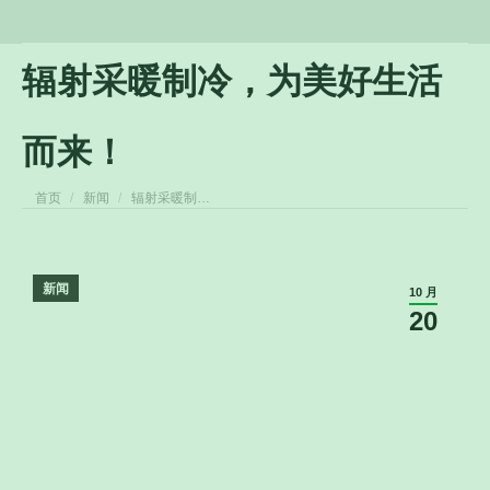
辐射采暖制冷，为美好生活
而来！
您在这里：
首页
新闻
辐射采暖制…
新闻
10 月
20