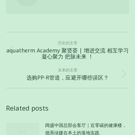
文
章
历史的文章
aquatherm Academy 聚贤荟 | 增进交流 相互学习
导
历
凝心聚力 把脉未来 ！
史
航
的
未来的文章
文
选购PP-R管道，应避开哪些误区？
未
章：
来
的
文
Related posts
章：
阔盛中国总部会客厅｜近零碳的健康楼，
德系绿建在本土的落地实践