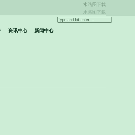
水路图下载
Weibo
水路图下载
page
Search:
opens
持
资讯中心
新闻中心
in
new
window