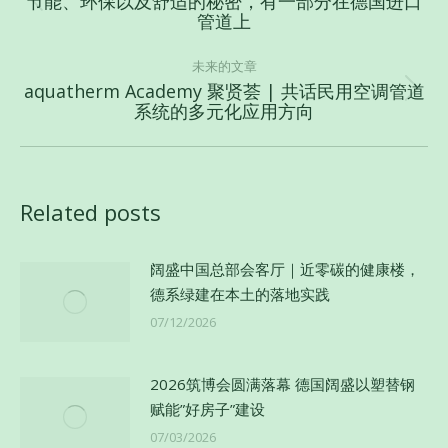
节能、环保以及舒适的秘密，有一部分在德国进口
导
历
管道上
史
航
的
未来的文章
文
aquatherm Academy 聚贤荟 | 共话民用空调管道
未
系统的多元化应用方向
章：
来
的
文
章：
Related posts
阔盛中国总部会客厅｜近零碳的健康楼，
德系绿建在本土的落地实践
07/12/2026
2026筑博会圆满落幕 德国阔盛以塑替钢
赋能”好房子”建设
07/03/2026