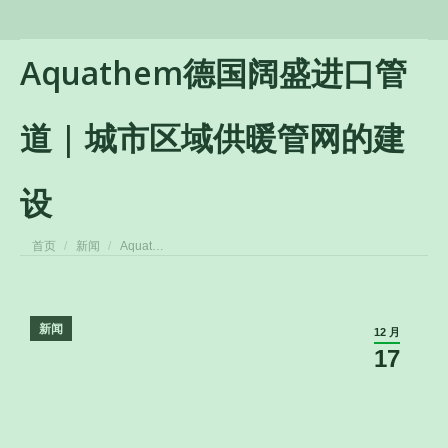
Aquathem德国阔盛进口管
道 | 城市区域供暖管网的建
设
您在这里：
首页
新闻
Aquat…
新闻
12 月
17