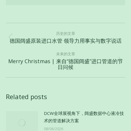
文
章
历史的文章
德国阔盛原装进口水管 领导力用事实与数字说话
历
导
史
航
未来的文章
的
Merry Christmas | 来自“德国阔盛”进口管道的节
文
未
日问候
章：
来
的
文
章：
Related posts
DCW全球展视角下，阔盛数据中心液冷技
术的管道解决方案
08/06/2026