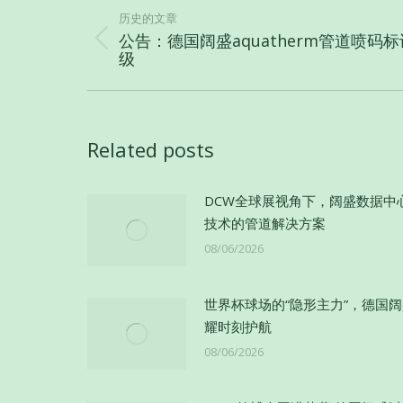
章
历史的文章
公告：德国阔盛aquatherm管道喷码
导
历
级
史
航
的
文
章：
Related posts
DCW全球展视角下，阔盛数据中
技术的管道解决方案
08/06/2026
世界杯球场的“隐形主力”，德国
耀时刻护航
08/06/2026