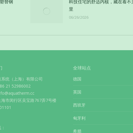
以塑替钢
科技住宅的舒适内核，藏在看不
里
06/26/2026
们
全球站点
道系统（上海）有限公司
德国
 21 52986002
英国
info@aquatherm.cc
海市闵行区吴宝路767弄7号楼
西班牙
1101
匈牙利
线：
希腊