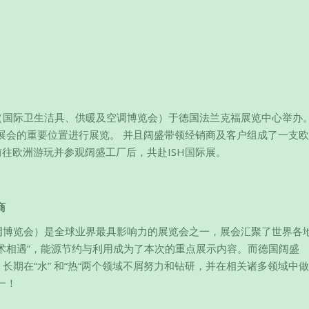
际展（国际卫生洁具、供暖及空调博览会）于德国法兰克福展览中心举办。
展会的重要位置进行展览。 并且阔盛带领经销商及客户组成了一支
往欧洲游玩并参观阔盛工厂后，共赴ISH国际展。
商
空调博览会）是全球业界最具影响力的展览会之一，展会汇聚了世界各
技术相遇”，能源节约与利用成为了本次的重点展示内容。而德国阔盛
念，长期在“水” 和“热“两个领域不屑努力和钻研，并在相关诸多领域中
一！