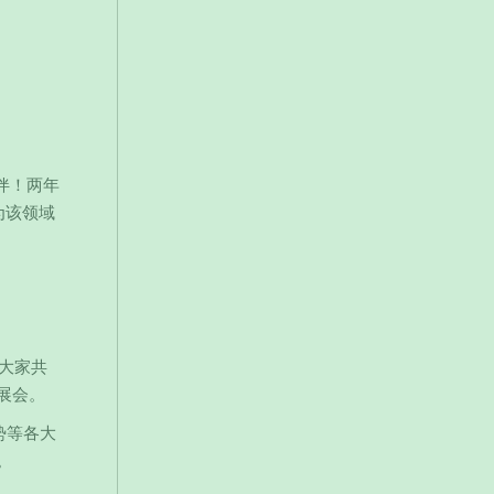
伴！两年
为该领域
与大家共
展会。
势等各大
。