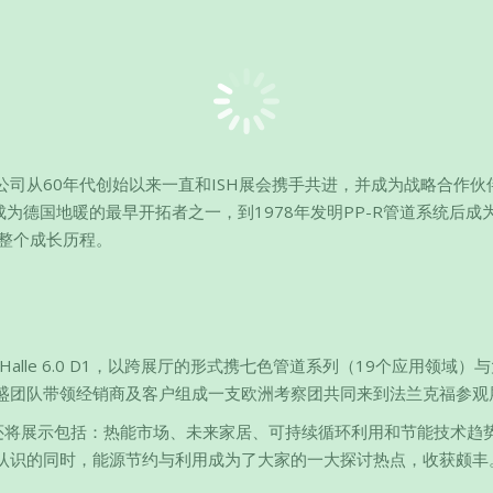
因为公司从60年代创始以来一直和ISH展会携手共进，并成为战略合作伙
成为德国地暖的最早开拓者之一，到1978年发明PP-R管道系统后成
H的整个成长历程。
5~Halle 6.0 D1，以跨展厅的形式携七色管道系列（19个应用领域）
盛团队带领经销商及客户组成一支欧洲考察团共同来到法兰克福参观
，还将展示包括：热能市场、未来家居、可持续循环利用和节能技术趋
认识的同时，能源节约与利用成为了大家的一大探讨热点，收获颇丰