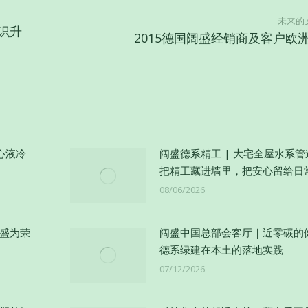
未来的
标识升
未
2015德国阔盛经销商及客户欧
来
的
文
章：
心液冷
阔盛德系精工 | 大宅全屋水系
把精工藏进墙里，把安心留给日
08/06/2026
阔盛为荣
阔盛中国总部会客厅｜近零碳的
德系绿建在本土的落地实践
07/12/2026