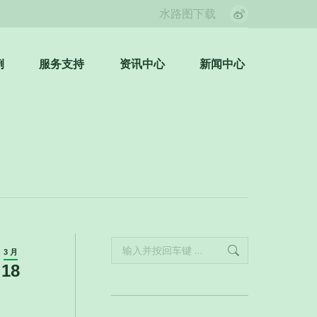
水路图下载
Weibo
page
opens
例
服务支持
资讯中心
新闻中心
Search:
in
new
window
Search:
3 月
18