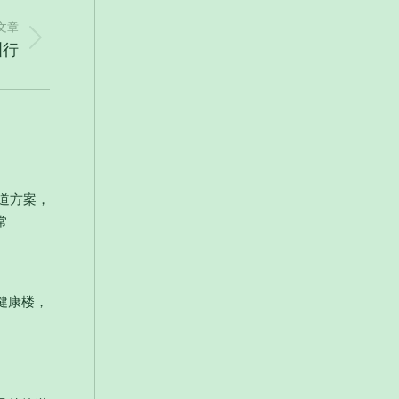
文章
洲行
管道方案，
常
健康楼，