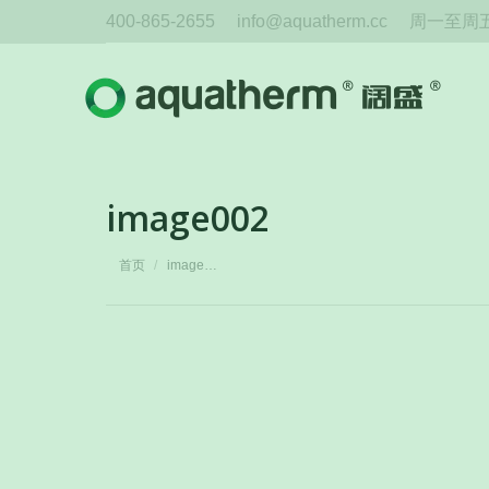
400-865-2655
info@aquatherm.cc
周一至周五 
image002
您在这里：
首页
image…