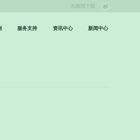
水路图下载
Weibo
page
opens
例
服务支持
资讯中心
新闻中心
Search:
in
new
window