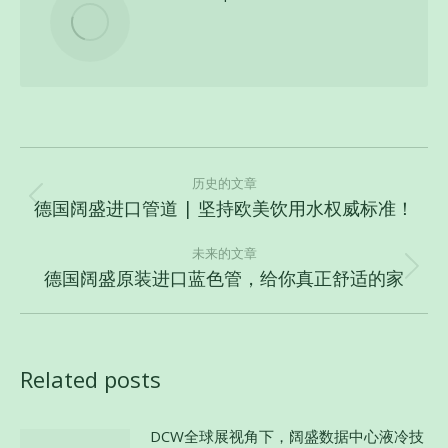
文
章
历史的文章
德国阔盛进口管道 | 坚持欧美饮用水权威标准！
历
导
史
航
未来的文章
的
德国阔盛原装进口蓝色管，给你真正舒适的家
未
文
来
章：
的
文
Related posts
章：
DCW全球展视角下，阔盛数据中心液冷技