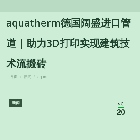
aquatherm德国阔盛进口管
道 | 助力3D打印实现建筑技
术流搬砖
您在这里：
首页
新闻
aquat…
新闻
8 月
20