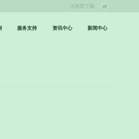
水路图下载
Weibo
page
opens
例
服务支持
资讯中心
新闻中心
Search:
in
new
window