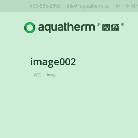
400-865-2655
info@aquatherm.cc
周一至周五 
image002
您在这里：
首页
image…