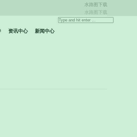
水路图下载
Weibo
水路图下载
page
Search:
opens
持
资讯中心
新闻中心
in
new
window