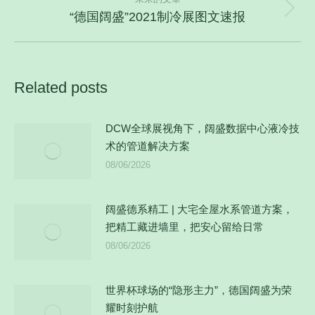
文
“德国阔盛”2021制冷展图文速报
未
章：
来
的
文
Related posts
章：
DCW全球展视角下，阔盛数据中心液冷技
术的管道解决方案
08/06/2026
阔盛德系精工 | 大宅全屋水系管道方案，
把精工藏进墙里，把安心留给日常
08/06/2026
世界杯球场的“隐形主力”，德国阔盛为荣
耀时刻护航