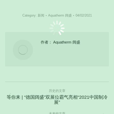
Category:
新闻
Aquatherm 阔盛
04/02/2021
作者：
Aquatherm 阔盛
文
历史的文章
章
等你来 | “德国阔盛”双展位霸气亮相“2021中国制冷
导
历
展”
史
航
的
未来的文章