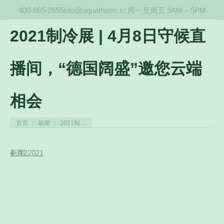
400-865-2655
info@aquatherm.cc
周一至周五 9AM – 5PM
2021制冷展 | 4月8日守候直
播间，“德国阔盛”邀您云端
相会
您在这里：
首页
新闻
2021制…
4 月
新闻
2
2021