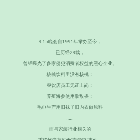
3.15晚会自1991年举办至今，
已历经29载，
曾经曝光了多家侵犯消费者权益的黑心企业。
核桃饮料里没有核桃；
餐饮店员工无证上岗；
养殖海参使用敌敌畏；
毛巾生产用旧袜子旧内衣做原料
……
而与家装行业相关的
重磅炸弹莫过于“毒管道”事件。