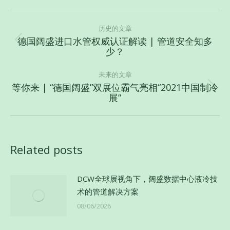
文
章
历史的文章
德国阔盛进口水管权威认证解读 | 管道安全知多
导
历
少？
史
航
的
未来的文章
文
等你来 | “德国阔盛”双展位霸气亮相“2021中国制冷
未
展”
章：
来
的
文
章：
Related posts
DCW全球展视角下，阔盛数据中心液冷技
术的管道解决方案
08/06/2026