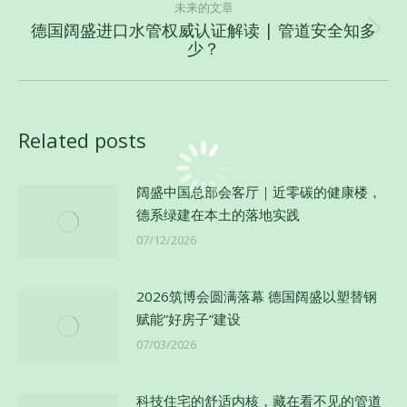
的
未来的文章
文
德国阔盛进口水管权威认证解读 | 管道安全知多
未
少？
章：
来
的
文
章：
Related posts
阔盛中国总部会客厅｜近零碳的健康楼，
德系绿建在本土的落地实践
07/12/2026
2026筑博会圆满落幕 德国阔盛以塑替钢
赋能”好房子”建设
07/03/2026
科技住宅的舒适内核，藏在看不见的管道