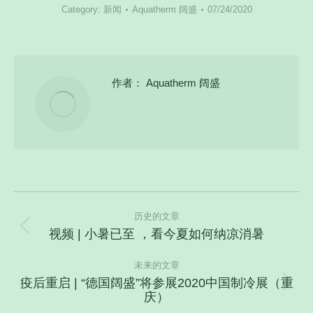
Category:
新闻
Aquatherm 阔盛
07/24/2020
作者：
Aquatherm 阔盛
文
历史的文章
章
视频 | 小暑已至 ，看今夏如何纳凉消暑
历
导
史
航
未来的文章
的
疫后重启 | “德国阔盛”将参展2020中国制冷展（重
文
未
庆）
章：
来