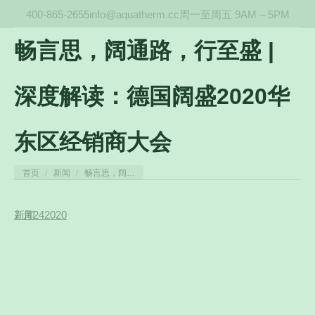
400-865-2655
info@aquatherm.cc
周一至周五 9AM – 5PM
畅言思，阔通路，行至盛 |
深度解读：德国阔盛2020华
东区经销商大会
您在这里：
首页
新闻
畅言思，阔…
7 月
新闻
24
2020