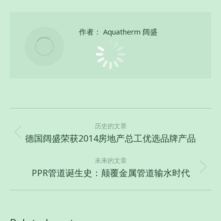
作者：
Aquatherm 阔盛
文
章
历史的文章
德国阔盛荣获2014房地产总工优选品牌产品
历
导
史
航
未来的文章
的
PPR管道诞生史：颠覆金属管道输水时代
未
文
来
章：
的
文