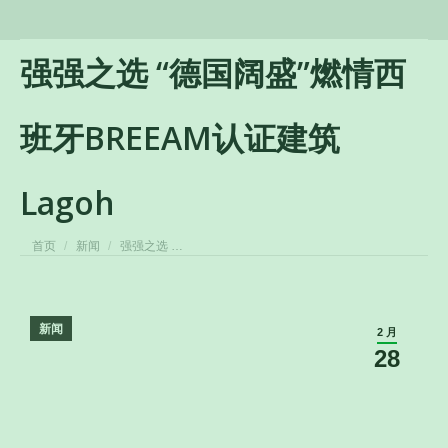
强强之选 “德国阔盛”燃情西
班牙BREEAM认证建筑
Lagoh
您在这里：
首页
新闻
强强之选 …
新闻
2 月
28