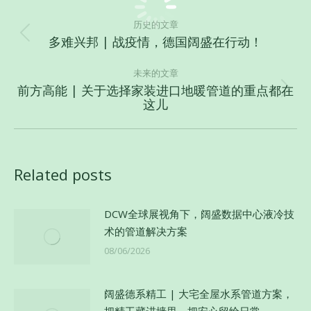
文
章
历史的文章
多难兴邦 | 战疫情，德国阔盛在行动！
历
导
史
航
未来的文章
的
前方高能 | 关于选择家装进口地暖管道的重点都在
文
未
这儿
章：
来
的
文
章：
Related posts
DCW全球展视角下，阔盛数据中心液冷技
术的管道解决方案
08/06/2026
阔盛德系精工 | 大宅全屋水系管道方案，
把精工藏进墙里，把安心留给日常