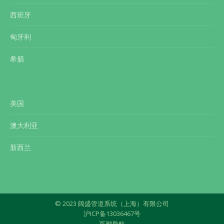
西班牙
匈牙利
希腊
美国
澳大利亚
新西兰
© 2023 阔盛管道系统（上海）有限公司
沪ICP备13036467号
页脚导航