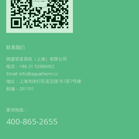
联系我们
阔盛管道系统（上海）有限公司
电话：+86 21 52986002
Email: info@aquatherm.cc
地址：上海市闵行区吴宝路767弄7号楼
邮编：201101
垂询热线：
400-865-2655