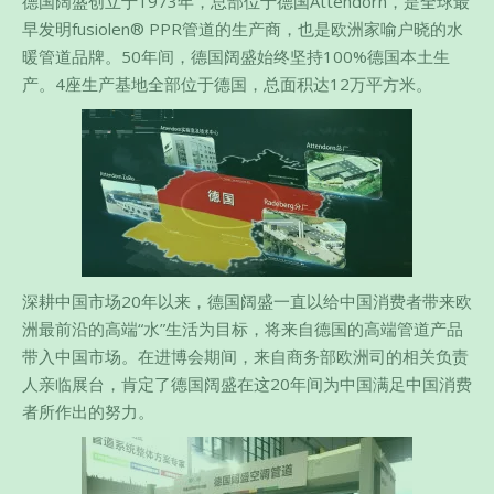
德国阔盛创立于1973年，总部位于德国Attendorn，是全球最
早发明fusiolen® PPR管道的生产商，也是欧洲家喻户晓的水
暖管道品牌。50年间，德国阔盛始终坚持100%德国本土生
产。4座生产基地全部位于德国，总面积达12万平方米。
深耕中国市场20年以来，德国阔盛一直以给中国消费者带来欧
洲最前沿的高端“水”生活为目标，将来自德国的高端管道产品
带入中国市场。在进博会期间，来自商务部欧洲司的相关负责
人亲临展台，肯定了德国阔盛在这20年间为中国满足中国消费
者所作出的努力。