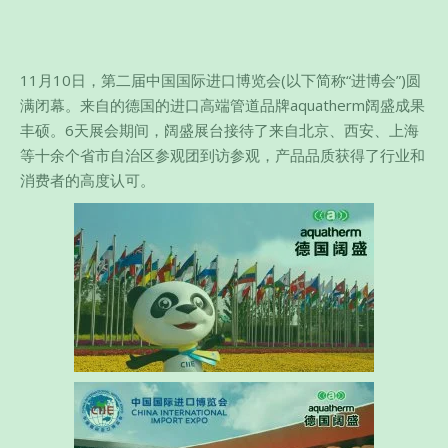
11月10日，第二届中国国际进口博览会(以下简称“进博会”)圆
满闭幕。来自的德国的进口高端管道品牌aquatherm阔盛成果
丰硕。6天展会期间，阔盛展台接待了来自北京、西安、上海
等十余个省市自治区参观团到访参观，产品品质获得了行业和
消费者的高度认可。