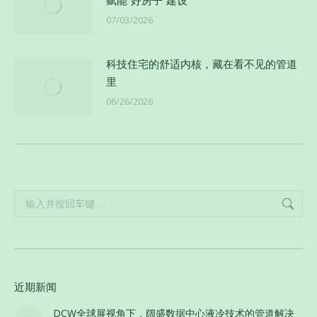
07/03/2026
科技住宅的舒适内核，藏在看不见的管道
里
06/26/2026
Search:
近期新闻
DCW全球展视角下，阔盛数据中心液冷技术的管道解决