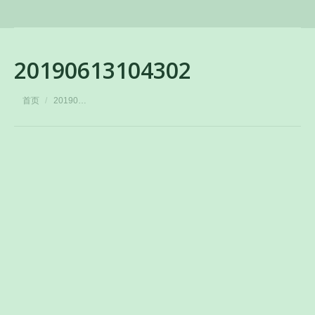
20190613104302
您在这里：
首页
20190…