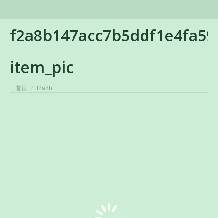
f2a8b147acc7b5ddf1e4fa5
item_pic
您在这里：
首页
f2a8b…