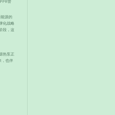
PPR管
新能源的
牌化战略
阶段，这
源热泵正
来，也伴