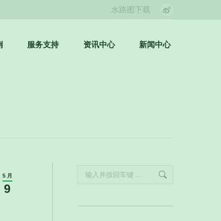
水路图下载
Weibo
page
opens
例
服务支持
资讯中心
新闻中心
Search:
in
new
window
Search:
5 月
9