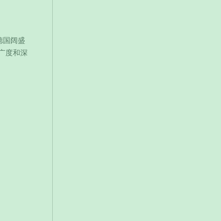
德国阔盛
广度和深