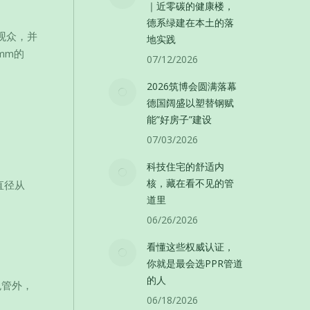
｜近零碳的健康楼，
德系绿建在本土的落
观众，并
地实践
mm的
07/12/2026
2026筑博会圆满落幕
德国阔盛以塑替钢赋
能”好房子”建设
07/03/2026
科技住宅的舒适内
核，藏在看不见的管
直径从
道里
06/26/2026
看懂这些权威认证，
你就是最会选PPR管道
的人
色管外，
06/18/2026