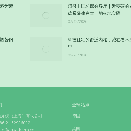
阔盛为荣
阔盛中国总部会客厅｜近零碳的
德系绿建在本土的落地实践
07/12/2026
以塑替钢
科技住宅的舒适内核，藏在看不
里
06/26/2026
们
全球站点
道系统（上海）有限公司
德国
 21 52986002
英国
info@aquatherm.cc