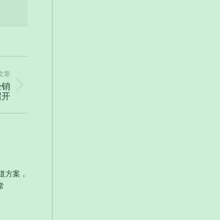
文章
经销
召开
管道方案，
常