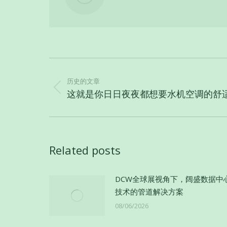
文
章
历史的文章
导
历
这就是你日日夜夜都想要水机空调的舒
史
航
的
文
章：
Related posts
DCW全球展视角下，阔盛数据中
技术的管道解决方案
08/06/2026