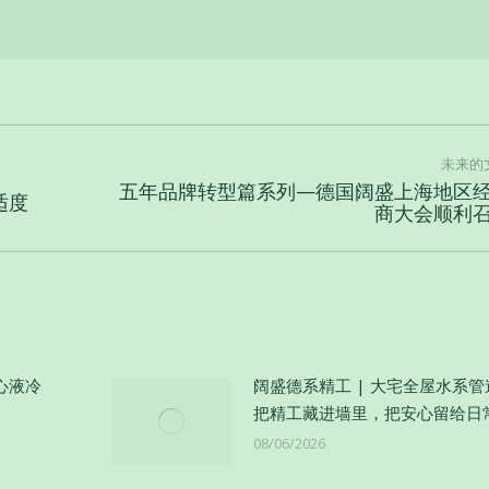
未来的
五年品牌转型篇系列—德国阔盛上海地区
适度
未
商大会顺利
来
的
文
章：
心液冷
阔盛德系精工 | 大宅全屋水系
把精工藏进墙里，把安心留给日
08/06/2026