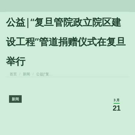
公益|“复旦管院政立院区建
设工程”管道捐赠仪式在复旦
举行
您在这里：
首页
新闻
公益|“复…
新闻
3 月
21