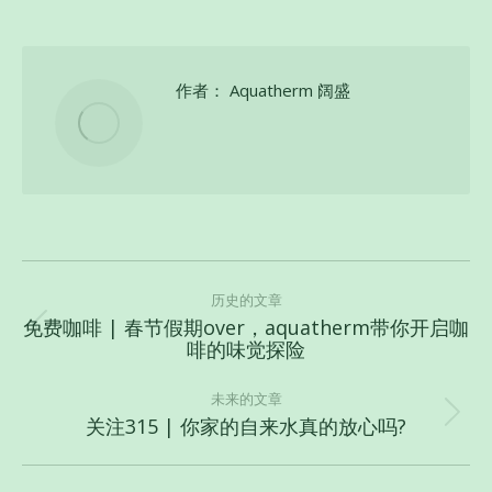
作者：
Aquatherm 阔盛
文
章
历史的文章
免费咖啡 | 春节假期over，aquatherm带你开启咖
导
历
啡的味觉探险
史
航
的
未来的文章
文
关注315 | 你家的自来水真的放心吗?
未
章：
来
的