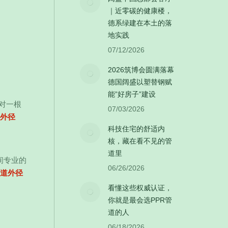
｜近零碳的健康楼，
德系绿建在本土的落
地实践
07/12/2026
2026筑博会圆满落幕
德国阔盛以塑替钢赋
能”好房子”建设
对一根
07/03/2026
道外径
科技住宅的舒适内
核，藏在看不见的管
道里
间专业的
06/26/2026
管道外径
看懂这些权威认证，
你就是最会选PPR管
道的人
06/18/2026