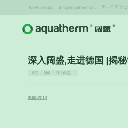
400-865-2655
info@aquatherm.cc
周一至周五 9A
深入阔盛,走进德国 |揭
您在这里：
首页
新闻
深入阔盛,…
2 月
新闻
5
2018