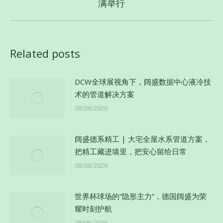
满举行
章：
来
的
文
章：
Related posts
DCW全球展视角下，阔盛数据中心液冷技
术的管道解决方案
08/06/2026
阔盛德系精工 | 大宅全屋水系管道方案，
把精工藏进墙里，把安心留给日常
08/06/2026
世界杯球场的“隐形主力”，德国阔盛为荣
耀时刻护航
08/06/2026