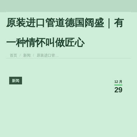
原装进口管道德国阔盛 | 有
一种情怀叫做匠心
您在这里：
首页
新闻
原装进口管…
新闻
12 月
29