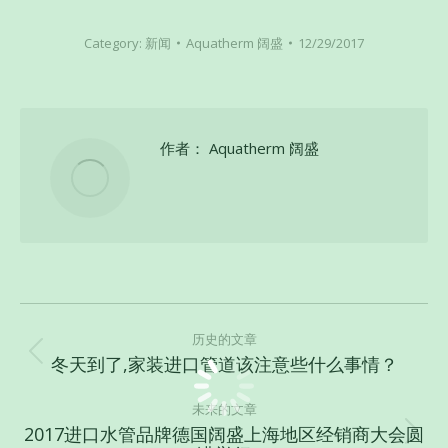
Category:
新闻
Aquatherm 阔盛
12/29/2017
作者：
Aquatherm 阔盛
文
章
历史的文章
冬天到了,家装进口管道该注意些什么事情？
历
导
史
航
未来的文章
的
2017进口水管品牌德国阔盛上海地区经销商大会圆
文
未