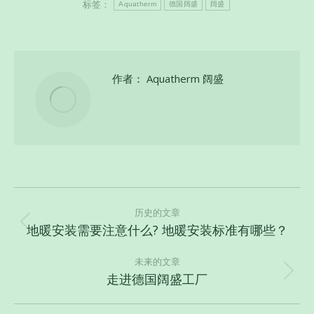
标签：
Aquatherm
德国阔盛
阔盛
作者：
Aquatherm 阔盛
文
章
历史的文章
地暖安装需要注意什么? 地暖安装标准有哪些？
历
导
史
航
未来的文章
的
走进德国阔盛工厂
未
文
来
章：
的