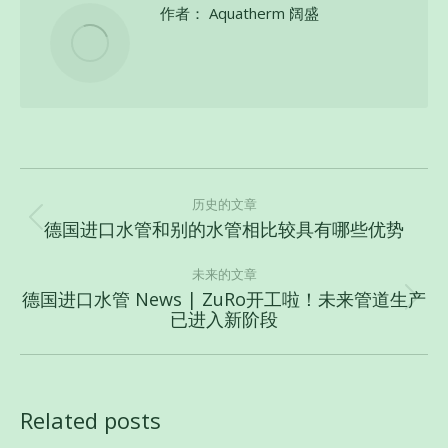
作者：
Aquatherm 阔盛
文
章
历史的文章
德国进口水管和别的水管相比较具有哪些优势
历
导
史
航
未来的文章
的
德国进口水管 News | ZuRo开工啦！未来管道生产
文
未
已进入新阶段
章：
来
的
文
章：
Related posts