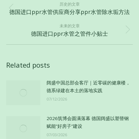
章
历史的文章
德国进口ppr水管供应商分享ppr水管除水垢方法
历
导
史
航
未来的文章
的
德国进口ppr水管之管件小贴士
未
文
来
章：
的
文
Related posts
章：
阔盛中国总部会客厅｜近零碳的健康楼，
德系绿建在本土的落地实践
07/12/2026
2026筑博会圆满落幕 德国阔盛以塑替钢
赋能”好房子”建设
07/03/2026