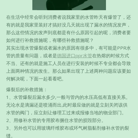
在生活中经常会听到消费者说我家里的水管昨天有爆管了，还
有的就是我家里装好才搞好没几天就出现了漏水的情况发声，
那么这些情况的发声到底都是有什么原因引起的呢，消费者要
如何进行补救措施呢，有哪些补救措施呢？
其实出现水管爆裂或者漏水的原因有很多中，有可能是PPR水
管的质量有问题，或者是
德国进口ppr水管
在热熔的时候方式
不当、还有的就是施工人员在进行安装的时候不专业都会导致
上面两种情况的发生。那么如果出现了上述两种问题应该要如
何解决呢，下面一起看看吧。
爆裂后的补救措施：
1、水管爆裂后漏水多少,一般与管内的水压高低有直接关系。
无论水是滴漏还是喷涌而出,此时最应做的就是立刻关闭该供
水管的阀门，应立刻让修理工过来或报修当地的物业部门。
2、用修补水管的专用胶布捆住水管的损毁部分。
3、另外也可以用玻璃纤维胶布或环气树脂黏剂修补水管的裂
缝。