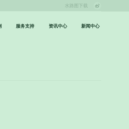
水路图下载
Weibo
page
opens
例
服务支持
资讯中心
新闻中心
Search:
in
new
window